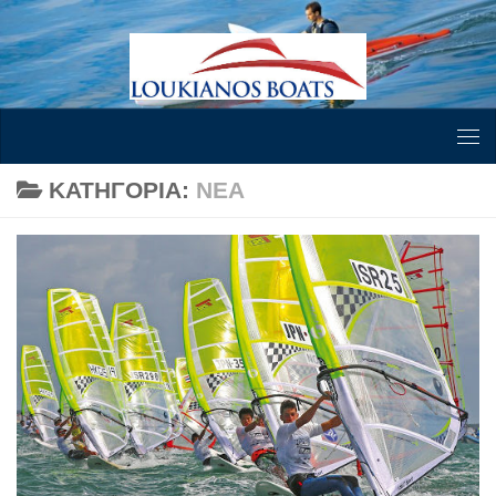
Skip to content
ΚΑΤΗΓΟΡΊΑ:
ΝΈΑ