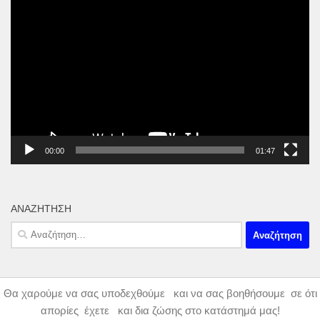
Πρόγραμμα
Αναπαραγωγής
Βίντεο
00:00
01:47
ΑΝΑΖΉΤΗΣΗ
Αναζήτηση
για:
Θα χαρούμε να σας υποδεχθούμε και να σας βοηθήσουμε σε ότι
απορίες έχετε και δια ζώσης στο κατάστημά μας!