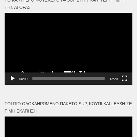
ΤΟ ΚΑΛΎΤΕΡΟ ΦΟΥΣΚΩΤΟ I – SUP ΣΤΗΝ ΚΑΛΎΤΕΡΗ ΤΙΜΉ
ΤΗΣ ΑΓΟΡΆΣ
Πρόγραμμα
Αναπαραγωγής
Βίντεο
00:00
13:20
ΤΟΙ ΠΙΟ ΟΛΟΚΛΗΡΩΜΈΝΟ ΠΑΚΈΤΟ SUP, ΚΟΥΠΊ ΚΑΙ LEASH ΣΕ
ΤΙΜΉ ΈΚΛΠΗΞΗ
Πρόγραμμα
Αναπαραγωγής
Βίντεο