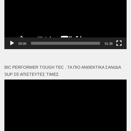
00:00
01:38
BIC PERFORMER TOUGH TEC , ΤΑ ΠΙΟ ΑΝΘΕΚΤΙΚΆ ΣΑΝΊΔΙΑ
SUP ΣΕ ΑΠΊΣΤΕΥΤΕΣ ΤΙΜΈΣ
Πρόγραμμα
Αναπαραγωγής
Βίντεο