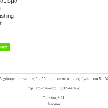
κάθισμα
ι
ishing
t
ore
εχθούμε και να σας βοηθήσουμε σε ότι απορίες έχετε και δια ζ
τηλ. επικοινωνίας : 2105447452
Φωκίδος 9-11,
Πειραιάς,