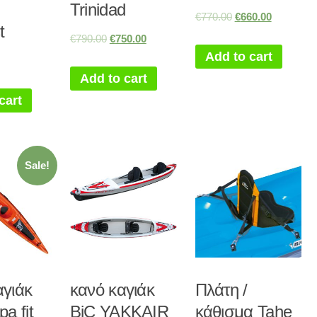
Trinidad
€
770.00
€
660.00
st
€
790.00
€
750.00
Add to cart
Add to cart
cart
Sale!
αγιάκ
κανό καγιάκ
Πλάτη /
a fit
BiC YAKKAIR
κάθισμα Tahe