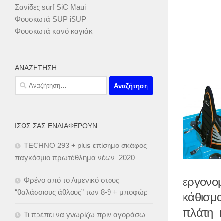
Σανίδες surf SiC Maui
Φουσκωτά SUP iSUP
Φουσκωτά κανό καγιάκ
ΑΝΑΖΉΤΗΣΗ
Αναζήτηση
για:
ΊΣΩΣ ΣΑΣ ΕΝΔΙΑΦΈΡΟΥΝ
TECHNO 293 + plus επίσημο σκάφος
παγκόσμιο πρωτάθλημα νέων 2020
εργονο
Φρένο από το Λιμενικό στους
“θαλάσσιους άθλους” των 8-9 + μποφώρ
κάθισμ
πλάτη 
Τι πρέπει να γνωρίζω πριν αγοράσω