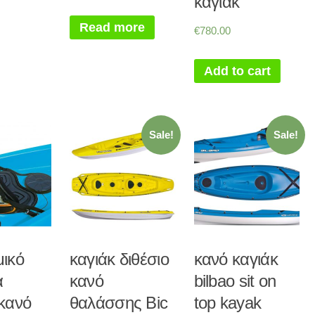
καγιάκ
Read more
€
780.00
Add to cart
Sale!
Sale!
μικό
καγιάκ διθέσιο
κανό καγιάκ
α
κανό
bilbao sit on
κανό
θαλάσσης Bic
top kayak