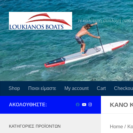
Skip to content
Η καλύτερη συλλογή από 
Shop
Ποιοι είμαστε
My account
Cart
Checkou
ΚΑΝΌ Κ
ΑΚΟΛΟΥΘΉΣΤΕ:
ΚΑΤΗΓΟΡΊΕΣ ΠΡΟΪΌΝΤΩΝ
Home
/ Κα