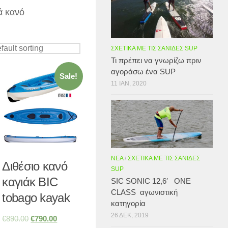
ά κανό
ΣΧΕΤΙΚΆ ΜΕ ΤΙΣ ΣΑΝΊΔΕΣ SUP
Τι πρέπει να γνωρίζω πριν
αγοράσω ένα SUP
Sale!
11 ΙΑΝ, 2020
ΝΈΑ
/
ΣΧΕΤΙΚΆ ΜΕ ΤΙΣ ΣΑΝΊΔΕΣ
Διθέσιο κανό
SUP
καγιάκ BIC
SIC SONIC 12,6′ ONE
CLASS αγωνιστική
tobago kayak
κατηγορία
26 ΔΕΚ, 2019
€
890.00
€
790.00