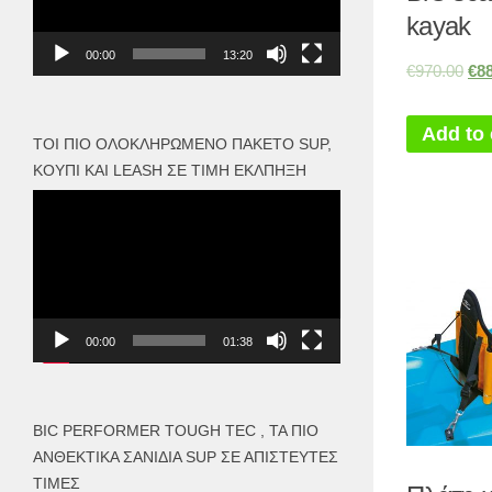
kayak
00:00
13:20
€
970.00
€
8
Add to 
ΤΟΙ ΠΙΟ ΟΛΟΚΛΗΡΩΜΈΝΟ ΠΑΚΈΤΟ SUP,
ΚΟΥΠΊ ΚΑΙ LEASH ΣΕ ΤΙΜΉ ΈΚΛΠΗΞΗ
Πρόγραμμα
Αναπαραγωγής
Βίντεο
00:00
01:38
BIC PERFORMER TOUGH TEC , ΤΑ ΠΙΟ
ΑΝΘΕΚΤΙΚΆ ΣΑΝΊΔΙΑ SUP ΣΕ ΑΠΊΣΤΕΥΤΕΣ
ΤΙΜΈΣ