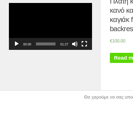
Πλάτη 
Πρόγραμμα
κανό κα
Αναπαραγωγής
καγιάκ f
Βίντεο
backres
€
100.00
00:00
01:27
Read m
Θα χαρούμε να σας υποδ