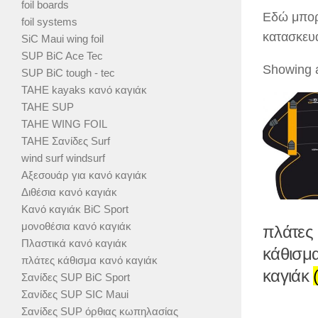
foil boards
Εδώ μπορ
foil systems
κατασκευα
SiC Maui wing foil
SUP BiC Ace Tec
Showing a
SUP BiC tough - tec
TAHE kayaks κανό καγιάκ
TAHE SUP
TAHE WING FOIL
TAHE Σανίδες Surf
wind surf windsurf
Αξεσουάρ για κανό καγιάκ
Διθέσια κανό καγιάκ
Κανό καγιάκ BiC Sport
μονοθέσια κανό καγιάκ
πλάτες
Πλαστικά κανό καγιάκ
κάθισμ
πλάτες κάθισμα κανό καγιάκ
καγιάκ
Σανίδες SUP BiC Sport
Σανίδες SUP SIC Maui
Σανίδες SUP όρθιας κωπηλασίας