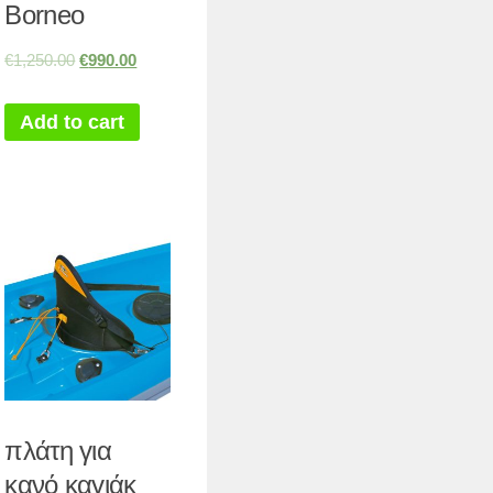
Borneo
€
1,250.00
€
990.00
Add to cart
πλάτη για
κανό καγιάκ