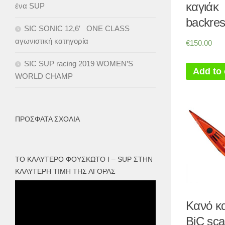
καγιάκ
ένα SUP
backre
SIC SONIC 12,6′ ONE CLASS
αγωνιστική κατηγορία
€
150.00
SIC SUP racing 2019 WOMEN’S
Add to 
WORLD CHAMP
ΠΡΌΣΦΑΤΑ ΣΧΌΛΙΑ
ΤΟ ΚΑΛΎΤΕΡΟ ΦΟΥΣΚΩΤΟ I – SUP ΣΤΗΝ
ΚΑΛΎΤΕΡΗ ΤΙΜΉ ΤΗΣ ΑΓΟΡΆΣ
Πρόγραμμα
Αναπαραγωγής
Κανό κ
Βίντεο
BiC scap