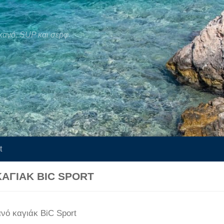
κανό, SUP και σερφ
t
ΑΓΙΆΚ BIC SPORT
νό καγιάκ BiC Sport