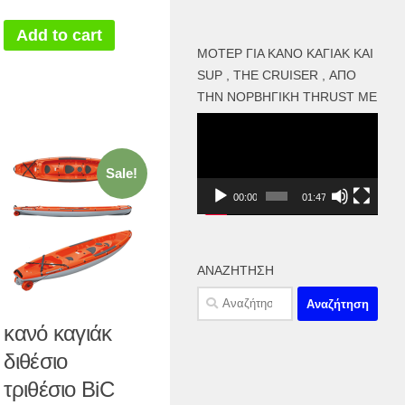
Add to cart
ΜΟΤΕΡ ΓΙΑ ΚΑΝΌ ΚΑΓΙΑΚ ΚΑΙ
SUP , THE CRUISER , ΑΠΌ
ΤΗΝ ΝΟΡΒΗΓΙΚΉ THRUST ME
Πρόγραμμα
Αναπαραγωγής
Βίντεο
Sale!
00:00
01:47
ΑΝΑΖΉΤΗΣΗ
Αναζήτηση
για:
κανό καγιάκ
διθέσιο
τριθέσιο BiC