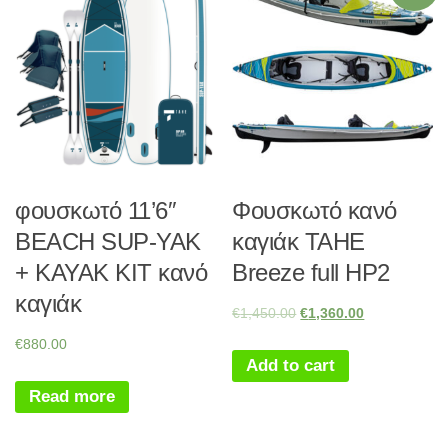
φουσκωτό 11’6″
Φουσκωτό κανό
BEACH SUP-YAK
καγιάκ TAHE
+ KAYAK KIT κανό
Breeze full HP2
καγιάκ
€
1,450.00
€
1,360.00
€
880.00
Add to cart
Read more