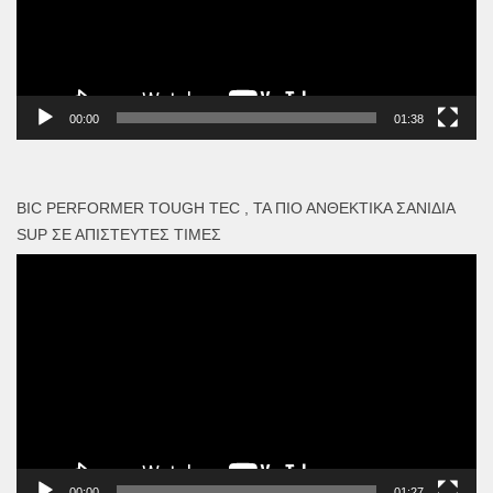
00:00
01:38
BIC PERFORMER TOUGH TEC , ΤΑ ΠΙΟ ΑΝΘΕΚΤΙΚΆ ΣΑΝΊΔΙΑ
SUP ΣΕ ΑΠΊΣΤΕΥΤΕΣ ΤΙΜΈΣ
Πρόγραμμα
Αναπαραγωγής
Βίντεο
00:00
01:27