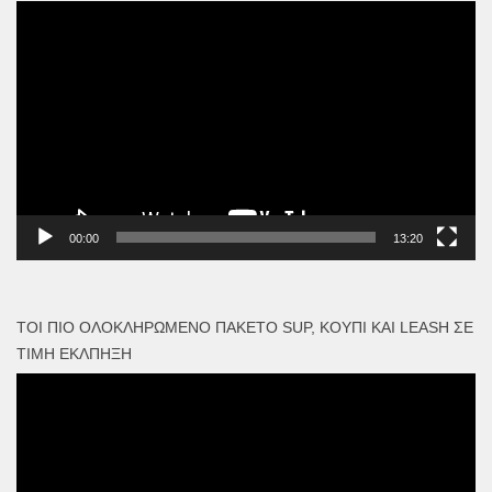
Πρόγραμμα
Αναπαραγωγής
Βίντεο
00:00
13:20
ΤΟΙ ΠΙΟ ΟΛΟΚΛΗΡΩΜΈΝΟ ΠΑΚΈΤΟ SUP, ΚΟΥΠΊ ΚΑΙ LEASH ΣΕ
ΤΙΜΉ ΈΚΛΠΗΞΗ
Πρόγραμμα
Αναπαραγωγής
Βίντεο