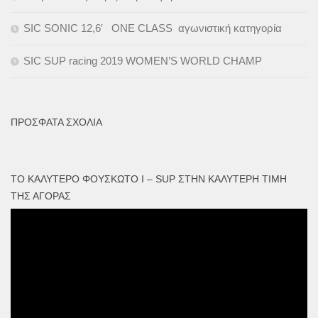
SIC SONIC 12,6′ ONE CLASS αγωνιστική κατηγορία
SIC SUP racing 2019 WOMEN’S WORLD CHAMP
ΠΡΌΣΦΑΤΑ ΣΧΌΛΙΑ
ΤΟ ΚΑΛΎΤΕΡΟ ΦΟΥΣΚΩΤΟ I – SUP ΣΤΗΝ ΚΑΛΎΤΕΡΗ ΤΙΜΉ
ΤΗΣ ΑΓΟΡΆΣ
Πρόγραμμα
Αναπαραγωγής
Βίντεο