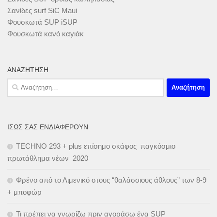
Σανίδες surf SiC Maui
Φουσκωτά SUP iSUP
Φουσκωτά κανό καγιάκ
ΑΝΑΖΉΤΗΣΗ
Αναζήτηση
για:
ΊΣΩΣ ΣΑΣ ΕΝΔΙΑΦΈΡΟΥΝ
TECHNO 293 + plus επίσημο σκάφος παγκόσμιο
πρωτάθλημα νέων 2020
Φρένο από το Λιμενικό στους “θαλάσσιους άθλους” των 8-9
+ μποφώρ
Τι πρέπει να γνωρίζω πριν αγοράσω ένα SUP