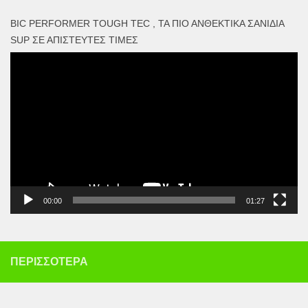
BIC PERFORMER TOUGH TEC , ΤΑ ΠΙΟ ΑΝΘΕΚΤΙΚΆ ΣΑΝΊΔΙΑ
SUP ΣΕ ΑΠΊΣΤΕΥΤΕΣ ΤΙΜΈΣ
Πρόγραμμα
Αναπαραγωγής
Βίντεο
00:00
01:27
ΠΕΡΙΣΣΌΤΕΡΑ