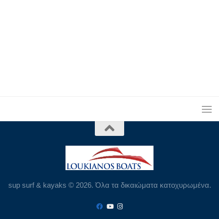
sup surf & kayaks © 2026. Όλα τα δικαιώματα κατοχυρωμένα.