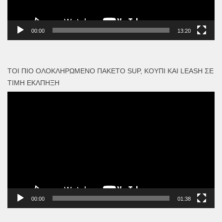
00:00
13:20
ΤΟΙ ΠΙΟ ΟΛΟΚΛΗΡΩΜΈΝΟ ΠΑΚΈΤΟ SUP, ΚΟΥΠΊ ΚΑΙ LEASH ΣΕ
ΤΙΜΉ ΈΚΛΠΗΞΗ
Πρόγραμμα
Αναπαραγωγής
Βίντεο
00:00
01:38