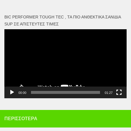
BIC PERFORMER TOUGH TEC , ΤΑ ΠΙΟ ΑΝΘΕΚΤΙΚΆ ΣΑΝΊΔΙΑ
SUP ΣΕ ΑΠΊΣΤΕΥΤΕΣ ΤΙΜΈΣ
Πρόγραμμα
Αναπαραγωγής
Βίντεο
00:00
01:27
ΠΕΡΙΣΣΌΤΕΡΑ