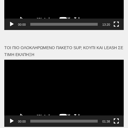
00:00
13:20
ΤΟΙ ΠΙΟ ΟΛΟΚΛΗΡΩΜΈΝΟ ΠΑΚΈΤΟ SUP, ΚΟΥΠΊ ΚΑΙ LEASH ΣΕ
ΤΙΜΉ ΈΚΛΠΗΞΗ
Πρόγραμμα
Αναπαραγωγής
Βίντεο
00:00
01:38