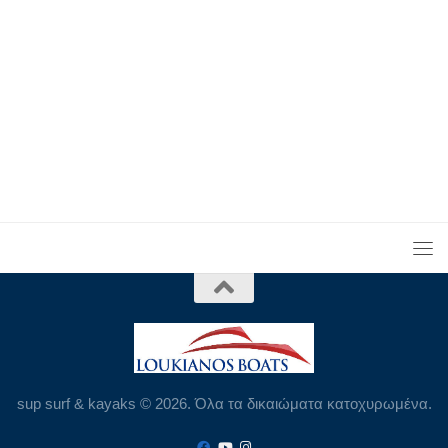
sup surf & kayaks © 2026. Όλα τα δικαιώματα κατοχυρωμένα.