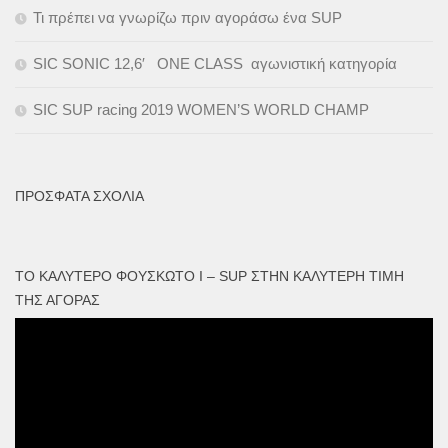
Τι πρέπει να γνωρίζω πριν αγοράσω ένα SUP
SIC SONIC 12,6′ ONE CLASS αγωνιστική κατηγορία
SIC SUP racing 2019 WOMEN’S WORLD CHAMP
ΠΡΌΣΦΑΤΑ ΣΧΌΛΙΑ
ΤΟ ΚΑΛΎΤΕΡΟ ΦΟΥΣΚΩΤΟ I – SUP ΣΤΗΝ ΚΑΛΎΤΕΡΗ ΤΙΜΉ
ΤΗΣ ΑΓΟΡΆΣ
Πρόγραμμα
Αναπαραγωγής
Βίντεο