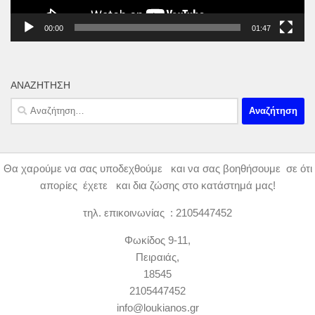
00:00
01:47
ΑΝΑΖΉΤΗΣΗ
Αναζήτηση
για:
Θα χαρούμε να σας υποδεχθούμε και να σας βοηθήσουμε σε ότι
απορίες έχετε και δια ζώσης στο κατάστημά μας!
τηλ. επικοινωνίας : 2105447452
Φωκίδος 9-11,
Πειραιάς,
18545
2105447452
info@loukianos.gr