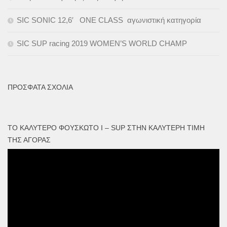
SIC SONIC 12,6′ ONE CLASS αγωνιστική κατηγορία
SIC SUP racing 2019 WOMEN’S WORLD CHAMP
ΠΡΌΣΦΑΤΑ ΣΧΌΛΙΑ
ΤΟ ΚΑΛΎΤΕΡΟ ΦΟΥΣΚΩΤΟ I – SUP ΣΤΗΝ ΚΑΛΎΤΕΡΗ ΤΙΜΉ
ΤΗΣ ΑΓΟΡΆΣ
Πρόγραμμα
Αναπαραγωγής
Βίντεο