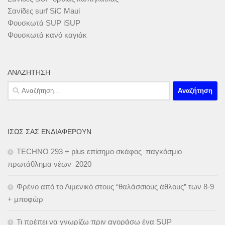
Σανίδες surf SiC Maui
Φουσκωτά SUP iSUP
Φουσκωτά κανό καγιάκ
ΑΝΑΖΉΤΗΣΗ
Αναζήτηση
για:
ΊΣΩΣ ΣΑΣ ΕΝΔΙΑΦΈΡΟΥΝ
TECHNO 293 + plus επίσημο σκάφος παγκόσμιο
πρωτάθλημα νέων 2020
Φρένο από το Λιμενικό στους “θαλάσσιους άθλους” των 8-9
+ μποφώρ
Τι πρέπει να γνωρίζω πριν αγοράσω ένα SUP