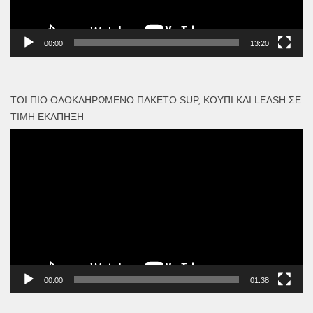
00:00
13:20
ΤΟΙ ΠΙΟ ΟΛΟΚΛΗΡΩΜΈΝΟ ΠΑΚΈΤΟ SUP, ΚΟΥΠΊ ΚΑΙ LEASH ΣΕ
ΤΙΜΉ ΈΚΛΠΗΞΗ
Πρόγραμμα
Αναπαραγωγής
Βίντεο
00:00
01:38