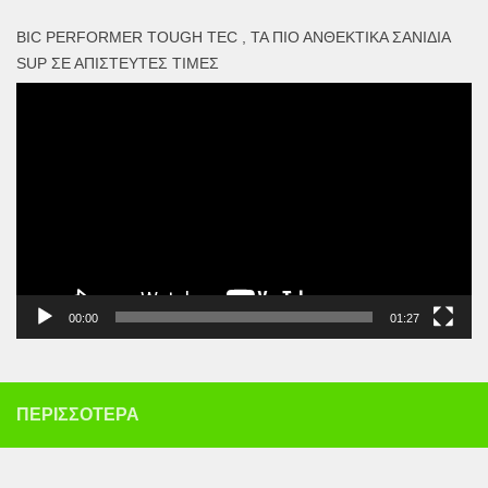
BIC PERFORMER TOUGH TEC , ΤΑ ΠΙΟ ΑΝΘΕΚΤΙΚΆ ΣΑΝΊΔΙΑ
SUP ΣΕ ΑΠΊΣΤΕΥΤΕΣ ΤΙΜΈΣ
Πρόγραμμα
Αναπαραγωγής
Βίντεο
00:00
01:27
ΠΕΡΙΣΣΌΤΕΡΑ