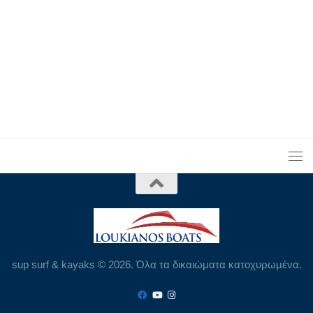
sup surf & kayaks © 2026. Όλα τα δικαιώματα κατοχυρωμένα.