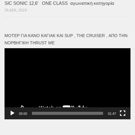
SIC SONIC 12,6′ ONE CLASS αγωνιστική κατηγορία
26 ΔΕΚ, 2019
ΜΟΤΕΡ ΓΙΑ ΚΑΝΌ ΚΑΓΙΑΚ ΚΑΙ SUP , THE CRUISER , ΑΠΌ ΤΗΝ
ΝΟΡΒΗΓΙΚΉ THRUST ME
Πρόγραμμα
Αναπαραγωγής
Βίντεο
00:00
01:47