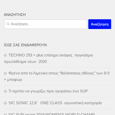
ΑΝΑΖΉΤΗΣΗ
Αναζήτηση
για:
ΊΣΩΣ ΣΑΣ ΕΝΔΙΑΦΈΡΟΥΝ
TECHNO 293 + plus επίσημο σκάφος παγκόσμιο
πρωτάθλημα νέων 2020
Φρένο από το Λιμενικό στους “θαλάσσιους άθλους” των 8-9
+ μποφώρ
Τι πρέπει να γνωρίζω πριν αγοράσω ένα SUP
SIC SONIC 12,6′ ONE CLASS αγωνιστική κατηγορία
SIC SUP racing 2019 WOMEN’S WORLD CHAMP