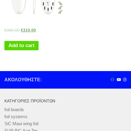
€
380.00
€
310.00
Add to cart
ΑΚΟΛΟΥΘΉΣΤΕ:
ΚΑΤΗΓΟΡΊΕΣ ΠΡΟΪΌΝΤΩΝ
foil boards
foil systems
SiC Maui wing foil
SUP BiC Ace Tec