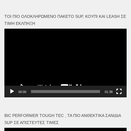
ΤΟΙ ΠΙΟ ΟΛΟΚΛΗΡΩΜΈΝΟ ΠΑΚΈΤΟ SUP, ΚΟΥΠΊ ΚΑΙ LEASH ΣΕ
ΤΙΜΉ ΈΚΛΠΗΞΗ
Πρόγραμμα
Αναπαραγωγής
Βίντεο
00:00
01:38
BIC PERFORMER TOUGH TEC , ΤΑ ΠΙΟ ΑΝΘΕΚΤΙΚΆ ΣΑΝΊΔΙΑ
SUP ΣΕ ΑΠΊΣΤΕΥΤΕΣ ΤΙΜΈΣ
Πρόγραμμα