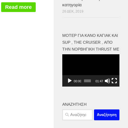
κατηγορία
Read more
26 ΔΕΚ, 2019
ΜΟΤΕΡ ΓΙΑ ΚΑΝΌ ΚΑΓΙΑΚ ΚΑΙ
SUP , THE CRUISER , ΑΠΌ
ΤΗΝ ΝΟΡΒΗΓΙΚΉ THRUST ME
Πρόγραμμα
Αναπαραγωγής
Βίντεο
00:00
01:47
ΑΝΑΖΉΤΗΣΗ
Αναζήτηση
για: