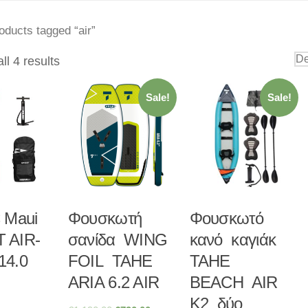
oducts tagged “air”
ll 4 results
Sale!
Sale!
 Maui
Φουσκωτή
Φουσκωτό
 AIR-
σανίδα WING
κανό καγιάκ
14.0
FOIL TAHE
TAHE
ARIA 6.2 AIR
BEACH AIR
K2 δύο