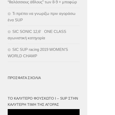
“θαλάσσιους άθλους” των 8-9 + μποφώρ
Τι πρέπει να γνωρίζω πριν αγοράσω
ένα SUP
SIC SONIC 12,6′ ONE CLASS
αγωνιστική κατηγορία
SIC SUP racing 2019 WOMEN’S
WORLD CHAMP
ΠΡΌΣΦΑΤΑ ΣΧΌΛΙΑ
ΤΟ ΚΑΛΎΤΕΡΟ ΦΟΥΣΚΩΤΟ I – SUP ΣΤΗΝ
ΚΑΛΎΤΕΡΗ ΤΙΜΉ ΤΗΣ ΑΓΟΡΆΣ
Πρόγραμμα