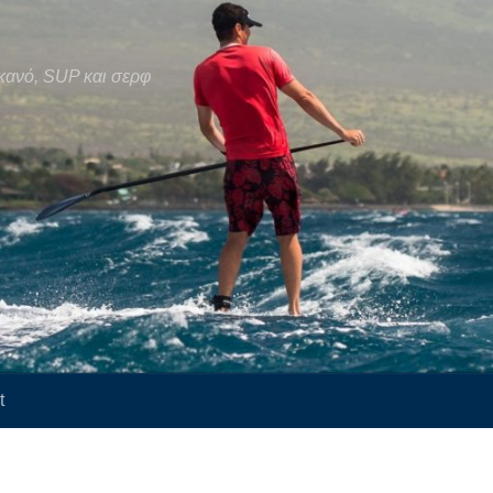
κανό, SUP και σερφ
t