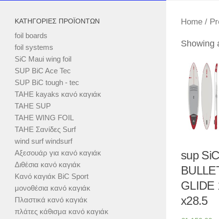
ΚΑΤΗΓΟΡΊΕΣ ΠΡΟΪΌΝΤΩΝ
Home
/ Pr
foil boards
Showing a
foil systems
SiC Maui wing foil
SUP BiC Ace Tec
SUP BiC tough - tec
TAHE kayaks κανό καγιάκ
TAHE SUP
TAHE WING FOIL
TAHE Σανίδες Surf
wind surf windsurf
Αξεσουάρ για κανό καγιάκ
sup SiC
Διθέσια κανό καγιάκ
BULLET
Κανό καγιάκ BiC Sport
GLIDE 
μονοθέσια κανό καγιάκ
x28.5
Πλαστικά κανό καγιάκ
πλάτες κάθισμα κανό καγιάκ