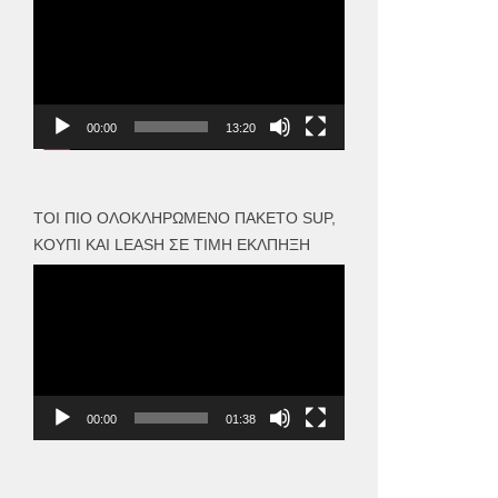
Αναπαραγωγής
Βίντεο
00:00
13:20
ΤΟΙ ΠΙΟ ΟΛΟΚΛΗΡΩΜΈΝΟ ΠΑΚΈΤΟ SUP,
ΚΟΥΠΊ ΚΑΙ LEASH ΣΕ ΤΙΜΉ ΈΚΛΠΗΞΗ
Πρόγραμμα
Αναπαραγωγής
Βίντεο
00:00
01:38