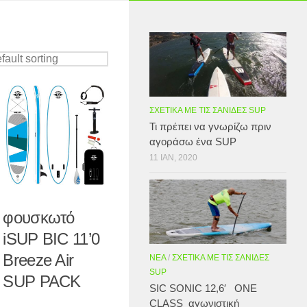
ΣΧΕΤΙΚΆ ΜΕ ΤΙΣ ΣΑΝΊΔΕΣ SUP
Τι πρέπει να γνωρίζω πριν
αγοράσω ένα SUP
11 ΙΑΝ, 2020
φουσκωτό
iSUP BIC 11’0
Breeze Air
ΝΈΑ
/
ΣΧΕΤΙΚΆ ΜΕ ΤΙΣ ΣΑΝΊΔΕΣ
SUP
SUP PACK
SIC SONIC 12,6′ ONE
CLASS αγωνιστική