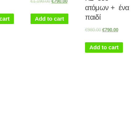
€
1,190.00
€
790.00
ατόμων + ένα
παιδί
cart
Add to cart
€
980.00
€
790.00
Add to cart