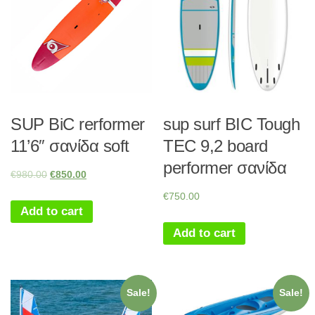
SUP BiC rerformer
sup surf BIC Tough
11’6″ σανίδα soft
TEC 9,2 board
performer σανίδα
€
980.00
€
850.00
€
750.00
Add to cart
Add to cart
Sale!
Sale!