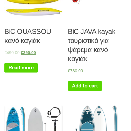
BiC OUASSOU
BiC JAVA kayak
κανό καγιάκ
τουριστικό για
ψάρεμα κανό
€
490.00
€
390.00
καγιάκ
Read more
€
780.00
Add to cart