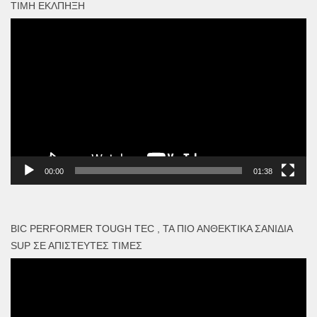
ΤΙΜΉ ΈΚΛΠΗΞΗ
Πρόγραμμα
Αναπαραγωγής
Βίντεο
00:00
01:38
BIC PERFORMER TOUGH TEC , ΤΑ ΠΙΟ ΑΝΘΕΚΤΙΚΆ ΣΑΝΊΔΙΑ
SUP ΣΕ ΑΠΊΣΤΕΥΤΕΣ ΤΙΜΈΣ
Πρόγραμμα
Αναπαραγωγής
Βίντεο