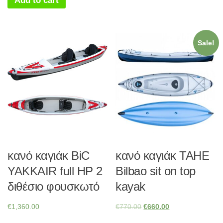
Add to cart
Sale!
κανό καγιάκ BiC
κανό καγιάκ TAHE
YAKKAIR full HP 2
Bilbao sit on top
διθέσιο φουσκωτό
kayak
€
1,360.00
€
770.00
€
660.00