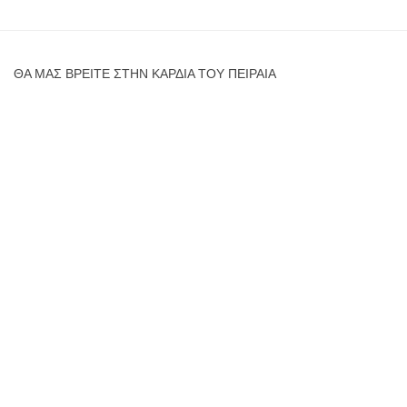
ΘΑ ΜΑΣ ΒΡΕΊΤΕ ΣΤΗΝ ΚΑΡΔΙΆ ΤΟΥ ΠΕΙΡΑΙΆ