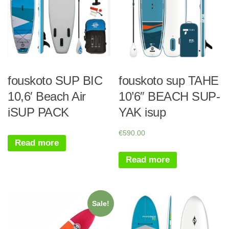
fouskoto SUP BIC
fouskoto sup TAHE
10,6′ Beach Air
10’6″ BEACH SUP-
iSUP PACK
YAK isup
€
590.00
Read more
Read more
Sale!