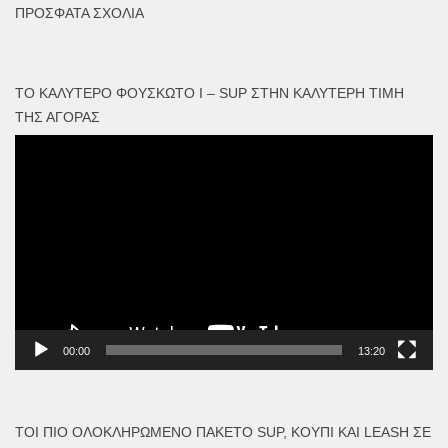
ΠΡΌΣΦΑΤΑ ΣΧΌΛΙΑ
ΤΟ ΚΑΛΎΤΕΡΟ ΦΟΥΣΚΩΤΟ I – SUP ΣΤΗΝ ΚΑΛΎΤΕΡΗ ΤΙΜΉ
ΤΗΣ ΑΓΟΡΆΣ
Πρόγραμμα
Αναπαραγωγής
Βίντεο
00:00
13:20
ΤΟΙ ΠΙΟ ΟΛΟΚΛΗΡΩΜΈΝΟ ΠΑΚΈΤΟ SUP, ΚΟΥΠΊ ΚΑΙ LEASH ΣΕ