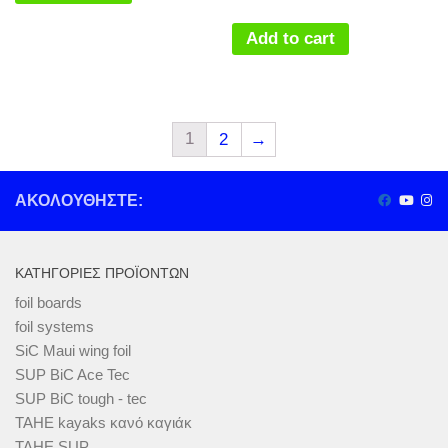
Add to cart
1
2
→
ΑΚΟΛΟΥΘΉΣΤΕ:
ΚΑΤΗΓΟΡΊΕΣ ΠΡΟΪΌΝΤΩΝ
foil boards
foil systems
SiC Maui wing foil
SUP BiC Ace Tec
SUP BiC tough - tec
TAHE kayaks κανό καγιάκ
TAHE SUP