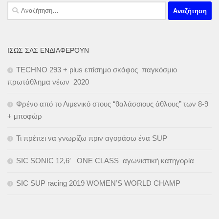
Αναζήτηση
για:
ΊΣΩΣ ΣΑΣ ΕΝΔΙΑΦΈΡΟΥΝ
TECHNO 293 + plus επίσημο σκάφος παγκόσμιο
πρωτάθλημα νέων 2020
Φρένο από το Λιμενικό στους “θαλάσσιους άθλους” των 8-9
+ μποφώρ
Τι πρέπει να γνωρίζω πριν αγοράσω ένα SUP
SIC SONIC 12,6′ ONE CLASS αγωνιστική κατηγορία
SIC SUP racing 2019 WOMEN’S WORLD CHAMP