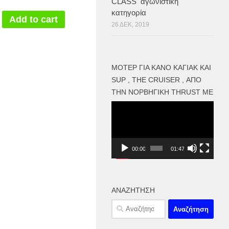
CLASS αγωνιστική
κατηγορία
Add to cart
26 ΔΕΚ, 2019
ΜΟΤΕΡ ΓΙΑ ΚΑΝΌ ΚΑΓΙΑΚ ΚΑΙ
SUP , THE CRUISER , ΑΠΌ
ΤΗΝ ΝΟΡΒΗΓΙΚΉ THRUST ME
Πρόγραμμα
Αναπαραγωγής
Βίντεο
00:00
01:47
ΑΝΑΖΉΤΗΣΗ
Αναζήτηση
για: