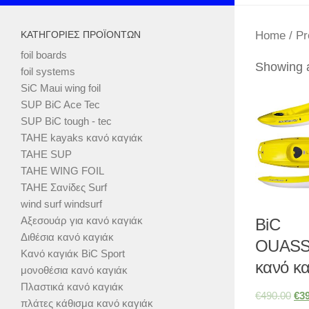
ΚΑΤΗΓΟΡΊΕΣ ΠΡΟΪΌΝΤΩΝ
Home
/ Pr
foil boards
Showing a
foil systems
SiC Maui wing foil
SUP BiC Ace Tec
SUP BiC tough - tec
TAHE kayaks κανό καγιάκ
TAHE SUP
TAHE WING FOIL
TAHE Σανίδες Surf
wind surf windsurf
Αξεσουάρ για κανό καγιάκ
BiC
Διθέσια κανό καγιάκ
OUAS
Κανό καγιάκ BiC Sport
κανό κα
μονοθέσια κανό καγιάκ
Πλαστικά κανό καγιάκ
€
490.00
€
3
πλάτες κάθισμα κανό καγιάκ