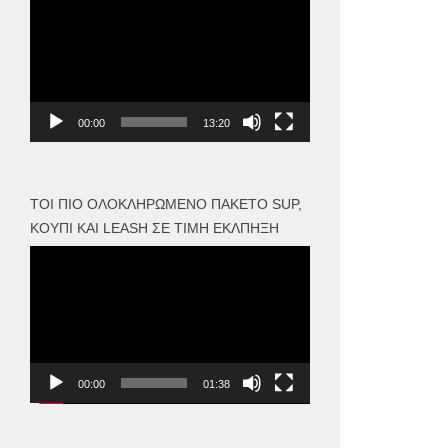
Αναπαραγωγής
Βίντεο
00:00
13:20
ΤΟΙ ΠΙΟ ΟΛΟΚΛΗΡΩΜΈΝΟ ΠΑΚΈΤΟ SUP,
ΚΟΥΠΊ ΚΑΙ LEASH ΣΕ ΤΙΜΉ ΈΚΛΠΗΞΗ
Πρόγραμμα
Αναπαραγωγής
Βίντεο
00:00
01:38