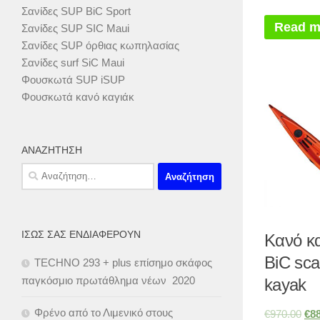
Σανίδες SUP BiC Sport
Read m
Σανίδες SUP SIC Maui
Σανίδες SUP όρθιας κωπηλασίας
Σανίδες surf SiC Maui
Φουσκωτά SUP iSUP
Φουσκωτά κανό καγιάκ
ΑΝΑΖΉΤΗΣΗ
Αναζήτηση
για:
ΊΣΩΣ ΣΑΣ ΕΝΔΙΑΦΈΡΟΥΝ
Κανό κ
BiC scap
TECHNO 293 + plus επίσημο σκάφος
παγκόσμιο πρωτάθλημα νέων 2020
kayak
Φρένο από το Λιμενικό στους
€
970.00
€
8