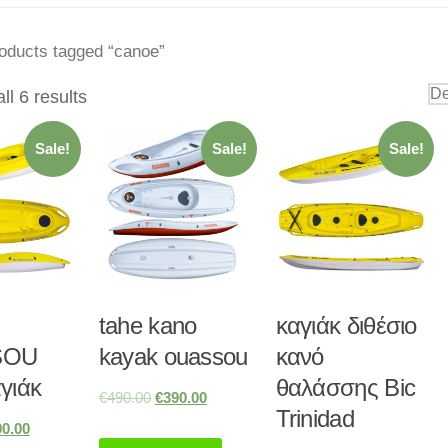
oducts tagged “canoe”
ll 6 results
Sale!
Sale!
Sale!
tahe kano
καγιάκ διθέσιο
SOU
kayak ouassou
κανό
γιάκ
θαλάσσης Bic
€
490.00
€
390.00
Trinidad
90.00