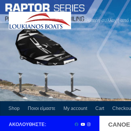
Skip to content
Η καλύτερη συλλογή από 
Shop
Ποιοι είμαστε
My account
Cart
Checkou
CANOE
ΑΚΟΛΟΥΘΉΣΤΕ: