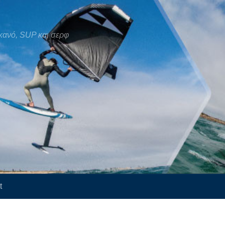
κανό, SUP και σερφ
t