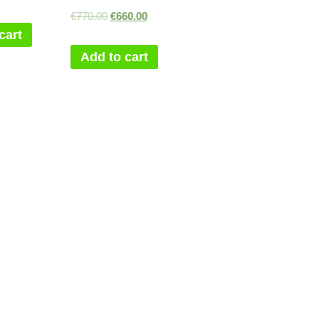
€
770.00
€
660.00
cart
Add to cart