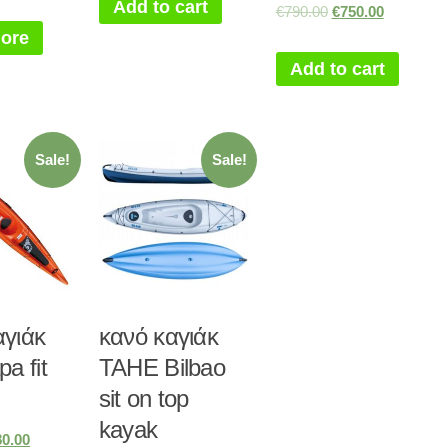
Add to cart
€
790.00
€
750.00
ore
Add to cart
Sale!
Sale!
αγιάκ
κανό καγιάκ
a fit
TAHE Bilbao
sit on top
kayak
80.00