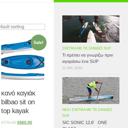
Sale!
ΣΧΕΤΙΚΆ ΜΕ ΤΙΣ ΣΑΝΊΔΕΣ SUP
Τι πρέπει να γνωρίζω πριν
αγοράσω ένα SUP
11 ΙΑΝ, 2020
κανό καγιάκ
bilbao sit on
top kayak
ΝΈΑ
/
ΣΧΕΤΙΚΆ ΜΕ ΤΙΣ ΣΑΝΊΔΕΣ
SUP
SIC SONIC 12,6′ ONE
€
770.00
€
660.00