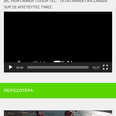
BIC PERFORMER TOUGH TEC , ΤΑ ΠΙΟ ΑΝΘΕΚΤΙΚΆ ΣΑΝΊΔΙΑ
SUP ΣΕ ΑΠΊΣΤΕΥΤΕΣ ΤΙΜΈΣ
Πρόγραμμα
Αναπαραγωγής
Βίντεο
00:00
01:27
ΠΕΡΙΣΣΌΤΕΡΑ