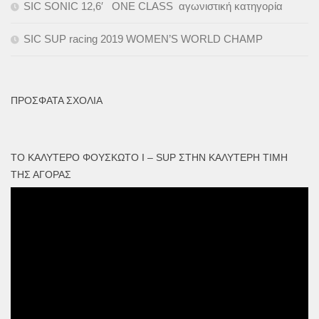
SIC SONIC 12,6′ ONE CLASS αγωνιστική κατηγορία
SIC SUP racing 2019 WOMEN’S WORLD CHAMP
ΠΡΌΣΦΑΤΑ ΣΧΌΛΙΑ
ΤΟ ΚΑΛΎΤΕΡΟ ΦΟΥΣΚΩΤΟ I – SUP ΣΤΗΝ ΚΑΛΎΤΕΡΗ ΤΙΜΉ
ΤΗΣ ΑΓΟΡΆΣ
Πρόγραμμα
Αναπαραγωγής
Βίντεο