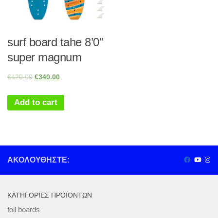
surf board tahe 8’0″
super magnum
€
420.00
€
340.00
Add to cart
ΑΚΟΛΟΥΘΉΣΤΕ:
ΚΑΤΗΓΟΡΊΕΣ ΠΡΟΪΌΝΤΩΝ
foil boards