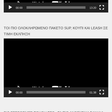
00:00
13:20
ΤΟΙ ΠΙΟ ΟΛΟΚΛΗΡΩΜΈΝΟ ΠΑΚΈΤΟ SUP, ΚΟΥΠΊ ΚΑΙ LEASH ΣΕ
ΤΙΜΉ ΈΚΛΠΗΞΗ
Πρόγραμμα
Αναπαραγωγής
Βίντεο
00:00
01:38