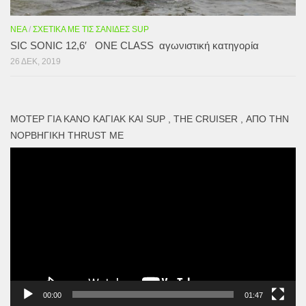
ΝΈΑ
/
ΣΧΕΤΙΚΆ ΜΕ ΤΙΣ ΣΑΝΊΔΕΣ SUP
SIC SONIC 12,6′ ONE CLASS αγωνιστική κατηγορία
26 ΔΕΚ, 2019
ΜΟΤΕΡ ΓΙΑ ΚΑΝΌ ΚΑΓΙΑΚ ΚΑΙ SUP , THE CRUISER , ΑΠΌ ΤΗΝ
ΝΟΡΒΗΓΙΚΉ THRUST ME
Πρόγραμμα
Αναπαραγωγής
Βίντεο
00:00
01:47