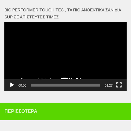
BIC PERFORMER TOUGH TEC , ΤΑ ΠΙΟ ΑΝΘΕΚΤΙΚΆ ΣΑΝΊΔΙΑ
SUP ΣΕ ΑΠΊΣΤΕΥΤΕΣ ΤΙΜΈΣ
Πρόγραμμα
Αναπαραγωγής
Βίντεο
00:00
01:27
ΠΕΡΙΣΣΌΤΕΡΑ