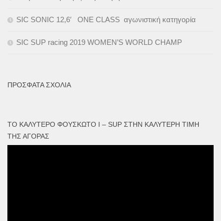
SIC SONIC 12,6′ ONE CLASS αγωνιστική κατηγορία
SIC SUP racing 2019 WOMEN’S WORLD CHAMP
ΠΡΌΣΦΑΤΑ ΣΧΌΛΙΑ
ΤΟ ΚΑΛΎΤΕΡΟ ΦΟΥΣΚΩΤΟ I – SUP ΣΤΗΝ ΚΑΛΎΤΕΡΗ ΤΙΜΉ
ΤΗΣ ΑΓΟΡΆΣ
Πρόγραμμα
Αναπαραγωγής
Βίντεο