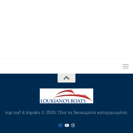
sup surf & kayaks © 2026. Όλα τα δικαιώματα κατοχυρωμένα.