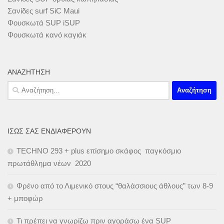
Σανίδες surf SiC Maui
Φουσκωτά SUP iSUP
Φουσκωτά κανό καγιάκ
ΑΝΑΖΉΤΗΣΗ
Αναζήτηση
για:
ΊΣΩΣ ΣΑΣ ΕΝΔΙΑΦΈΡΟΥΝ
TECHNO 293 + plus επίσημο σκάφος παγκόσμιο
πρωτάθλημα νέων 2020
Φρένο από το Λιμενικό στους “θαλάσσιους άθλους” των 8-9
+ μποφώρ
Τι πρέπει να γνωρίζω πριν αγοράσω ένα SUP