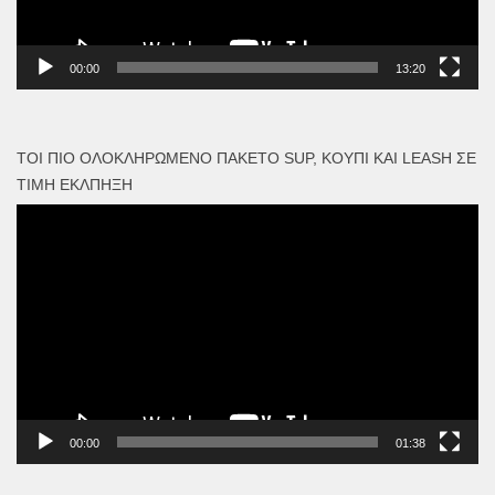
00:00
13:20
ΤΟΙ ΠΙΟ ΟΛΟΚΛΗΡΩΜΈΝΟ ΠΑΚΈΤΟ SUP, ΚΟΥΠΊ ΚΑΙ LEASH ΣΕ
ΤΙΜΉ ΈΚΛΠΗΞΗ
Πρόγραμμα
Αναπαραγωγής
Βίντεο
00:00
01:38