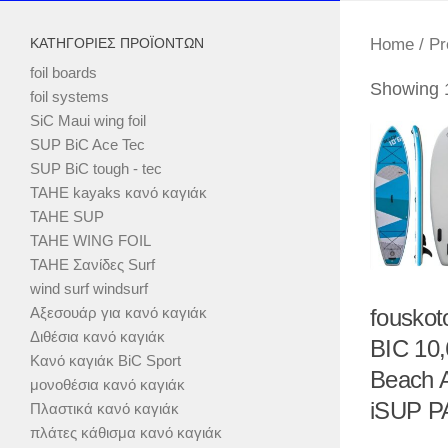
ΚΑΤΗΓΟΡΊΕΣ ΠΡΟΪΌΝΤΩΝ
Home
/ Pr
foil boards
Showing 1
foil systems
SiC Maui wing foil
SUP BiC Ace Tec
SUP BiC tough - tec
TAHE kayaks κανό καγιάκ
TAHE SUP
TAHE WING FOIL
TAHE Σανίδες Surf
wind surf windsurf
Αξεσουάρ για κανό καγιάκ
fousko
Διθέσια κανό καγιάκ
BIC 10,
Κανό καγιάκ BiC Sport
Beach A
μονοθέσια κανό καγιάκ
iSUP 
Πλαστικά κανό καγιάκ
πλάτες κάθισμα κανό καγιάκ