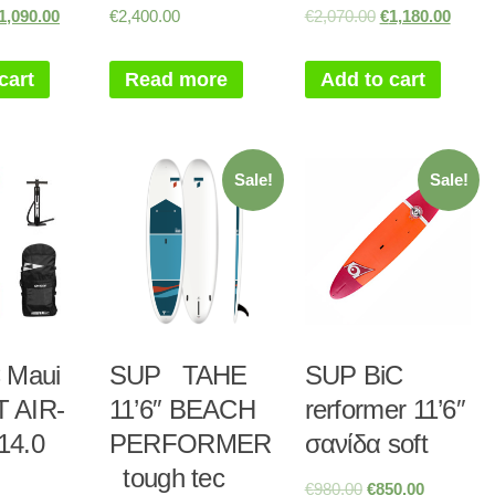
1,090.00
€
2,400.00
€
2,070.00
€
1,180.00
cart
Read more
Add to cart
Sale!
Sale!
 Maui
SUP TAHE
SUP BiC
 AIR-
11’6″ BEACH
rerformer 11’6″
14.0
PERFORMER
σανίδα soft
tough tec
€
980.00
€
850.00