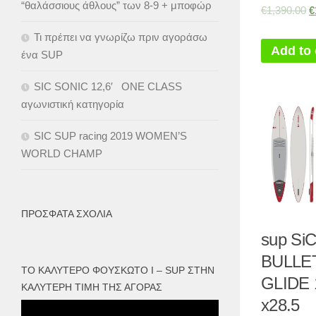
“θαλάσσιους άθλους” των 8-9 + μποφώρ
€
1,390.00
€
Τι πρέπει να γνωρίζω πριν αγοράσω
Add to 
ένα SUP
SIC SONIC 12,6′ ONE CLASS
αγωνιστική κατηγορία
SIC SUP racing 2019 WOMEN’S
WORLD CHAMP
ΠΡΌΣΦΑΤΑ ΣΧΌΛΙΑ
sup SiC
BULLET
ΤΟ ΚΑΛΎΤΕΡΟ ΦΟΥΣΚΩΤΟ I – SUP ΣΤΗΝ
GLIDE 
ΚΑΛΎΤΕΡΗ ΤΙΜΉ ΤΗΣ ΑΓΟΡΆΣ
x28.5
Πρόγραμμα