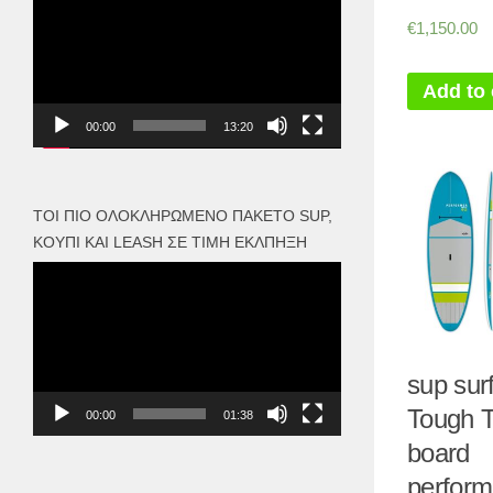
Αναπαραγωγής
€
1,150.00
Βίντεο
Add to 
00:00
13:20
ΤΟΙ ΠΙΟ ΟΛΟΚΛΗΡΩΜΈΝΟ ΠΑΚΈΤΟ SUP,
ΚΟΥΠΊ ΚΑΙ LEASH ΣΕ ΤΙΜΉ ΈΚΛΠΗΞΗ
Πρόγραμμα
Αναπαραγωγής
Βίντεο
sup sur
Tough 
00:00
01:38
board
perform