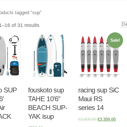
oducts tagged “sup”
–16 of 31 results
Sale!
to SUP
fouskoto sup
racing sup SiC
6′
TAHE 10’6″
Maui RS
ir
BEACH SUP-
series 14
PACK
YAK isup
€
3,600.00
€
3,350.00