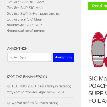
Σανίδες SUP BiC Sport
Read m
Σανίδες SUP SIC Maui
Σανίδες SUP όρθιας κωπηλασίας
Σανίδες surf SiC Maui
Φουσκωτά SUP iSUP
Φουσκωτά κανό καγιάκ
ΑΝΑΖΉΤΗΣΗ
Αναζήτηση
για:
ΊΣΩΣ ΣΑΣ ΕΝΔΙΑΦΈΡΟΥΝ
SIC Ma
POAC
TECHNO 293 + plus επίσημο σκάφος
παγκόσμιο πρωτάθλημα νέων 2020
SURF 
FOIL 4,
Φρένο από το Λιμενικό στους