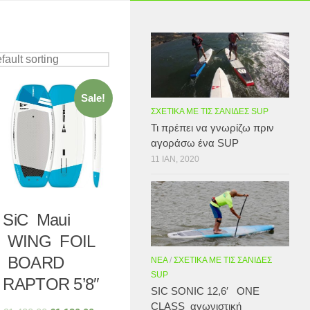
Sale!
ΣΧΕΤΙΚΆ ΜΕ ΤΙΣ ΣΑΝΊΔΕΣ SUP
Τι πρέπει να γνωρίζω πριν
αγοράσω ένα SUP
11 ΙΑΝ, 2020
SiC Maui
WING FOIL
BOARD
ΝΈΑ
/
ΣΧΕΤΙΚΆ ΜΕ ΤΙΣ ΣΑΝΊΔΕΣ
SUP
RAPTOR 5’8″
SIC SONIC 12,6′ ONE
CLASS αγωνιστική