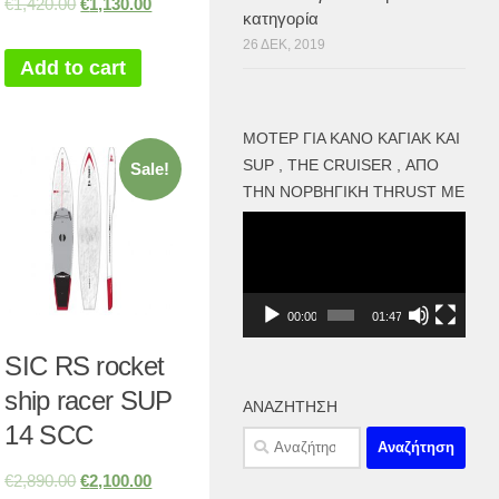
€
1,420.00
€
1,130.00
κατηγορία
26 ΔΕΚ, 2019
Add to cart
ΜΟΤΕΡ ΓΙΑ ΚΑΝΌ ΚΑΓΙΑΚ ΚΑΙ
SUP , THE CRUISER , ΑΠΌ
Sale!
ΤΗΝ ΝΟΡΒΗΓΙΚΉ THRUST ME
Πρόγραμμα
Αναπαραγωγής
Βίντεο
00:00
01:47
SIC RS rocket
ship racer SUP
ΑΝΑΖΉΤΗΣΗ
14 SCC
Αναζήτηση
για:
€
2,890.00
€
2,100.00