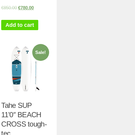
€
850.00
€
780.00
Add to cart
Sale!
Tahe SUP
11’0″ BEACH
CROSS tough-
tec