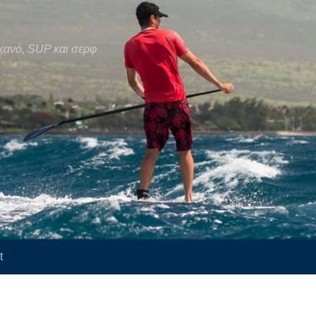
κανό, SUP και σερφ
t