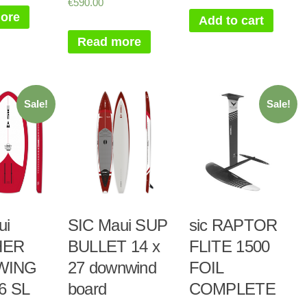
€
590.00
ore
Add to cart
Read more
Sale!
Sale!
ui
SIC Maui SUP
sic RAPTOR
HER
BULLET 14 x
FLITE 1500
WING
27 downwind
FOIL
6 SL
board
COMPLETE