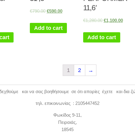
11,6′
€
790.00
€
590.00
€
1,280.00
€
1,100.00
Add to cart
cart
Add to cart
1
2
→
εχθούμε και να σας βοηθήσουμε σε ότι απορίες έχετε και δια ζ
τηλ. επικοινωνίας : 2105447452
Φωκίδος 9-11,
Πειραιάς,
18545