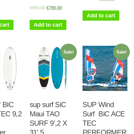
€
890.00
€
790.00
Add to cart
cart
Add to cart
Sale!
Sale!
f BIC
sup surf SiC
SUP Wind
TEC 9,2
Maui TAO
Surf BiC ACE
SURF 9′,2 X
TEC
er
31′,5
PERFORMER