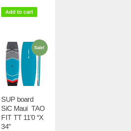
Add to cart
Sale!
SUP board
SiC Maui TAO
FIT TT 11’0 “X
34”