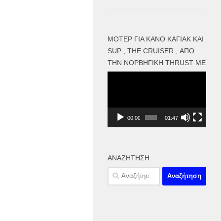
ΜΟΤΕΡ ΓΙΑ ΚΑΝΌ ΚΑΓΙΑΚ ΚΑΙ
SUP , THE CRUISER , ΑΠΌ
ΤΗΝ ΝΟΡΒΗΓΙΚΉ THRUST ME
Πρόγραμμα
Αναπαραγωγής
Βίντεο
00:00
01:47
ΑΝΑΖΉΤΗΣΗ
Αναζήτηση
για: