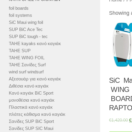
foil boards
Showing a
foil systems
SiC Maui wing foil
SUP BiC Ace Tec
SUP BiC tough - tec
TAHE kayaks κανό καγιάκ
TAHE SUP
TAHE WING FOIL
TAHE Σανίδες Surf
wind surf windsurf
Αξεσουάρ για κανό καγιάκ
SiC Ma
Διθέσια κανό καγιάκ
WING 
Κανό καγιάκ BiC Sport
BOAR
μονοθέσια κανό καγιάκ
RAPTOR
Πλαστικά κανό καγιάκ
πλάτες κάθισμα κανό καγιάκ
€
1,420.00
€
Σανίδες SUP BiC Sport
Σανίδες SUP SIC Maui