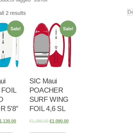
ll 2 results
Sale!
Sale!
ui
SIC Maui
FOIL
POACHER
D
SURF WING
 5’8″
FOIL 4,6 SL
1,130.00
€
1,390.00
€
1,090.00