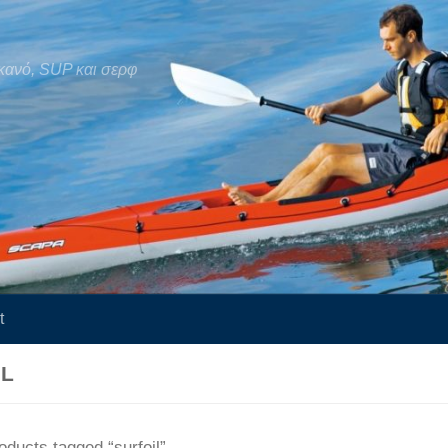
κανό, SUP και σερφ
t
IL
oducts tagged “surfoil”