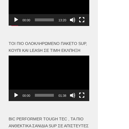
00:00
13:20
ΤΟΙ ΠΙΟ ΟΛΟΚΛΗΡΩΜΈΝΟ ΠΑΚΈΤΟ SUP,
ΚΟΥΠΊ ΚΑΙ LEASH ΣΕ ΤΙΜΉ ΈΚΛΠΗΞΗ
Πρόγραμμα
Αναπαραγωγής
Βίντεο
00:00
01:38
BIC PERFORMER TOUGH TEC , ΤΑ ΠΙΟ
ΑΝΘΕΚΤΙΚΆ ΣΑΝΊΔΙΑ SUP ΣΕ ΑΠΊΣΤΕΥΤΕΣ