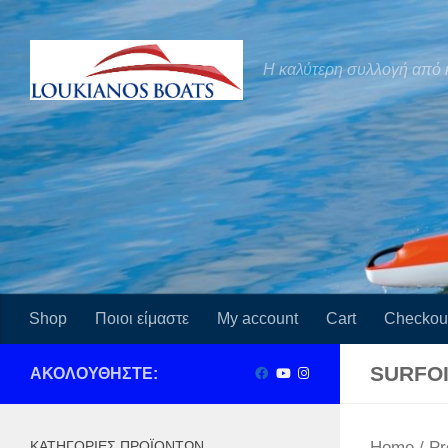
Skip to content
Η καλύτερη συλλογή από 
Shop
Ποιοι είμαστε
My account
Cart
Checkou
SURFO
ΑΚΟΛΟΥΘΉΣΤΕ:
ΚΑΤΗΓΟΡΊΕΣ ΠΡΟΪΌΝΤΩΝ
Home
/ Pr