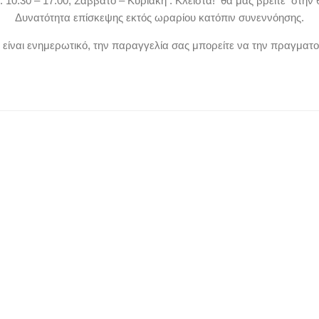
. 10:30 – 17:00, Σαββατο – Κυριακή : Κλειστά! θα μας βρείτε στην 
Δυνατότητα επίσκεψης εκτός ωραρίου κατόπιν συνεννόησης.
ν είναι ενημερωτικό, την παραγγελία σας μπορείτε να την πραγματ