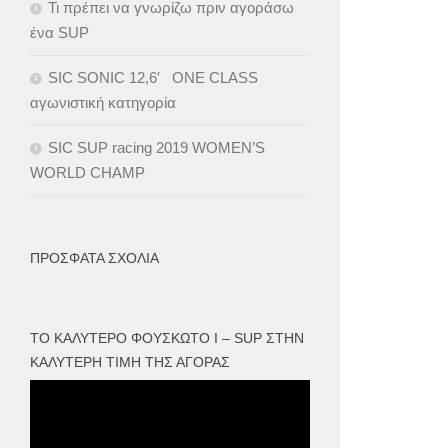
Τι πρέπει να γνωρίζω πριν αγοράσω
ένα SUP
SIC SONIC 12,6′ ONE CLASS
αγωνιστική κατηγορία
SIC SUP racing 2019 WOMEN’S
WORLD CHAMP
ΠΡΌΣΦΑΤΑ ΣΧΌΛΙΑ
ΤΟ ΚΑΛΎΤΕΡΟ ΦΟΥΣΚΩΤΟ I – SUP ΣΤΗΝ
ΚΑΛΎΤΕΡΗ ΤΙΜΉ ΤΗΣ ΑΓΟΡΆΣ
Πρόγραμμα
Αναπαραγωγής
Βίντεο