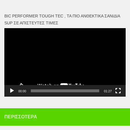
BIC PERFORMER TOUGH TEC , ΤΑ ΠΙΟ ΑΝΘΕΚΤΙΚΆ ΣΑΝΊΔΙΑ
SUP ΣΕ ΑΠΊΣΤΕΥΤΕΣ ΤΙΜΈΣ
Πρόγραμμα
Αναπαραγωγής
Βίντεο
00:00
01:27
ΠΕΡΙΣΣΌΤΕΡΑ