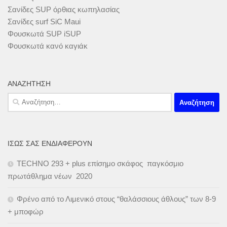
Σανίδες SUP όρθιας κωπηλασίας
Σανίδες surf SiC Maui
Φουσκωτά SUP iSUP
Φουσκωτά κανό καγιάκ
ΑΝΑΖΉΤΗΣΗ
Αναζήτηση
για:
ΊΣΩΣ ΣΑΣ ΕΝΔΙΑΦΈΡΟΥΝ
TECHNO 293 + plus επίσημο σκάφος παγκόσμιο
πρωτάθλημα νέων 2020
Φρένο από το Λιμενικό στους “θαλάσσιους άθλους” των 8-9
+ μποφώρ