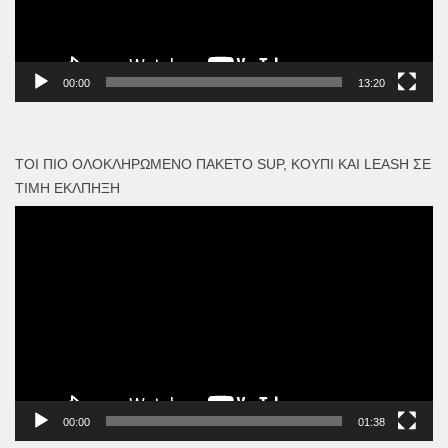
00:00
13:20
ΤΟΙ ΠΙΟ ΟΛΟΚΛΗΡΩΜΈΝΟ ΠΑΚΈΤΟ SUP, ΚΟΥΠΊ ΚΑΙ LEASH ΣΕ
ΤΙΜΉ ΈΚΛΠΗΞΗ
Πρόγραμμα
Αναπαραγωγής
Βίντεο
00:00
01:38