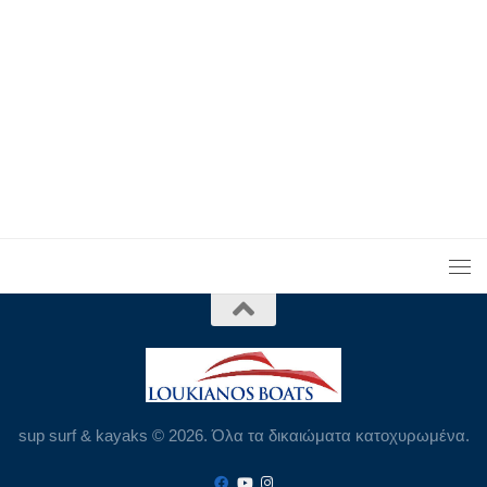
sup surf & kayaks © 2026. Όλα τα δικαιώματα κατοχυρωμένα.