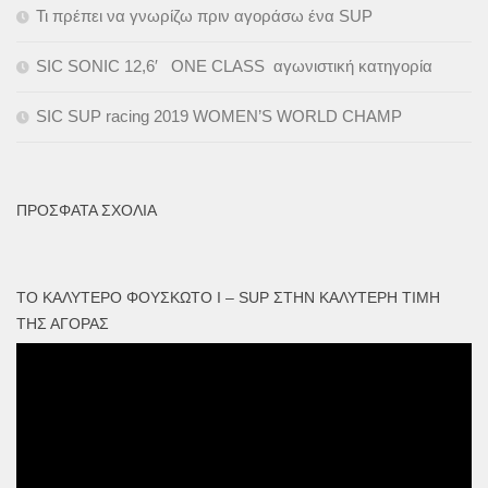
Τι πρέπει να γνωρίζω πριν αγοράσω ένα SUP
SIC SONIC 12,6′ ONE CLASS αγωνιστική κατηγορία
SIC SUP racing 2019 WOMEN’S WORLD CHAMP
ΠΡΌΣΦΑΤΑ ΣΧΌΛΙΑ
ΤΟ ΚΑΛΎΤΕΡΟ ΦΟΥΣΚΩΤΟ I – SUP ΣΤΗΝ ΚΑΛΎΤΕΡΗ ΤΙΜΉ
ΤΗΣ ΑΓΟΡΆΣ
Πρόγραμμα
Αναπαραγωγής
Βίντεο