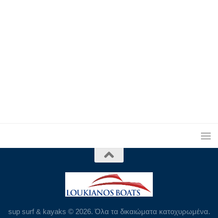
sup surf & kayaks © 2026. Όλα τα δικαιώματα κατοχυρωμένα.