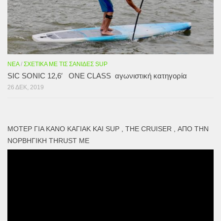
ΝΈΑ
/
ΣΧΕΤΙΚΆ ΜΕ ΤΙΣ ΣΑΝΊΔΕΣ SUP
SIC SONIC 12,6′ ONE CLASS αγωνιστική κατηγορία
26 ΔΕΚ, 2019
ΜΟΤΕΡ ΓΙΑ ΚΑΝΌ ΚΑΓΙΑΚ ΚΑΙ SUP , THE CRUISER , ΑΠΌ ΤΗΝ
ΝΟΡΒΗΓΙΚΉ THRUST ME
Πρόγραμμα
Αναπαραγωγής
Βίντεο