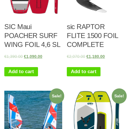
SIC Maui
sic RAPTOR
POACHER SURF
FLITE 1500 FOIL
WING FOIL 4,6 SL
COMPLETE
€
1,390.00
€
1,090.00
€
2,070.00
€
1,180.00
Add to cart
Add to cart
Sale!
Sale!