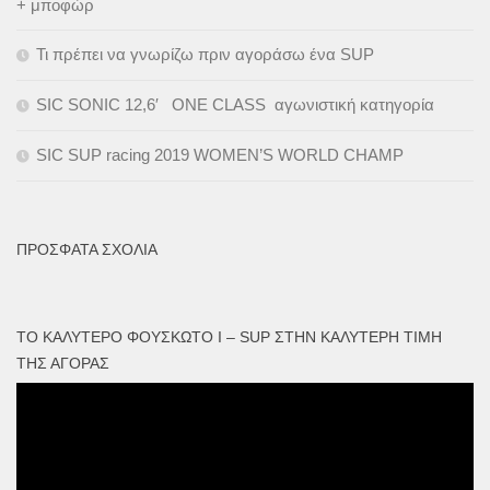
+ μποφώρ
Τι πρέπει να γνωρίζω πριν αγοράσω ένα SUP
SIC SONIC 12,6′ ONE CLASS αγωνιστική κατηγορία
SIC SUP racing 2019 WOMEN’S WORLD CHAMP
ΠΡΌΣΦΑΤΑ ΣΧΌΛΙΑ
ΤΟ ΚΑΛΎΤΕΡΟ ΦΟΥΣΚΩΤΟ I – SUP ΣΤΗΝ ΚΑΛΎΤΕΡΗ ΤΙΜΉ
ΤΗΣ ΑΓΟΡΆΣ
Πρόγραμμα
Αναπαραγωγής
Βίντεο