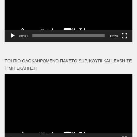
00:00
13:20
ΤΟΙ ΠΙΟ ΟΛΟΚΛΗΡΩΜΈΝΟ ΠΑΚΈΤΟ SUP, ΚΟΥΠΊ ΚΑΙ LEASH ΣΕ
ΤΙΜΉ ΈΚΛΠΗΞΗ
Πρόγραμμα
Αναπαραγωγής
Βίντεο