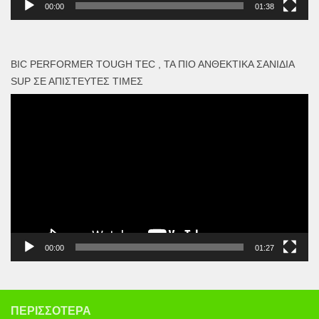
00:00
01:38
BIC PERFORMER TOUGH TEC , ΤΑ ΠΙΟ ΑΝΘΕΚΤΙΚΆ ΣΑΝΊΔΙΑ
SUP ΣΕ ΑΠΊΣΤΕΥΤΕΣ ΤΙΜΈΣ
Πρόγραμμα
Αναπαραγωγής
Βίντεο
00:00
01:27
ΠΕΡΙΣΣΌΤΕΡΑ