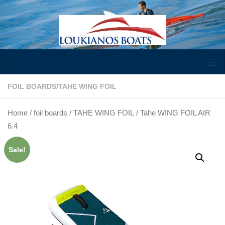
Skip to content
FOIL BOARDS
/
TAHE WING FOIL
Home
/
foil boards
/
TAHE WING FOIL
/ Tahe WING FOIL AIR
6.4
Sale!