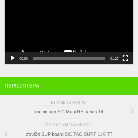
Αναπαραγωγής
Βίντεο
00:00
01:27
ΠΕΡΙΣΣΌΤΕΡΑ
ΕΠΌΜΕΝΟ ΆΡΘΡΟ
racing sup SiC Maui RS series 14
ΠΡΟΗΓΟΎΜΕΝΟ ΆΡΘΡΟ
σανίδα SUP board SiC TAO SURF 11’6 TT