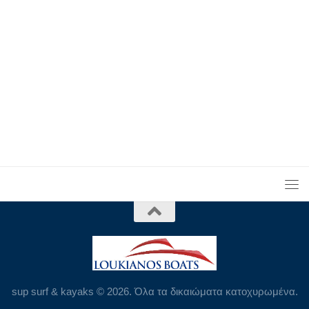
sup surf & kayaks © 2026. Όλα τα δικαιώματα κατοχυρωμένα.