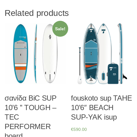
Related products
Sale!
σανίδα BiC SUP
fouskoto sup TAHE
10’6 ” TOUGH –
10’6″ BEACH
TEC
SUP-YAK isup
PERFORMER
€
590.00
board