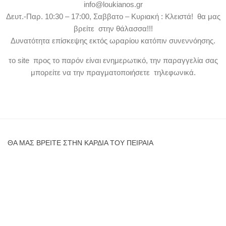
info@loukianos.gr
Δευτ.-Παρ. 10:30 – 17:00, Σαββατο – Κυριακή : Κλειστά! θα μας
βρείτε στην θάλασσα!!!
Δυνατότητα επίσκεψης εκτός ωραρίου κατόπιν συνεννόησης.
το site προς το παρόν είναι ενημερωτικό, την παραγγελία σας
μπορείτε να την πραγματοποιήσετε τηλεφωνικά.
ΘΑ ΜΑΣ ΒΡΕΊΤΕ ΣΤΗΝ ΚΑΡΔΙΆ ΤΟΥ ΠΕΙΡΑΙΆ