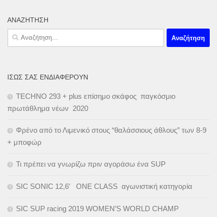
ΑΝΑΖΉΤΗΣΗ
Αναζήτηση
για:
ΊΣΩΣ ΣΑΣ ΕΝΔΙΑΦΈΡΟΥΝ
TECHNO 293 + plus επίσημο σκάφος παγκόσμιο
πρωτάθλημα νέων 2020
Φρένο από το Λιμενικό στους “θαλάσσιους άθλους” των 8-9
+ μποφώρ
Τι πρέπει να γνωρίζω πριν αγοράσω ένα SUP
SIC SONIC 12,6′ ONE CLASS αγωνιστική κατηγορία
SIC SUP racing 2019 WOMEN’S WORLD CHAMP