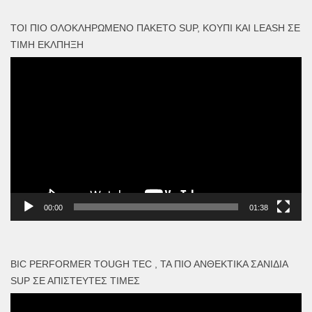
ΤΟΙ ΠΙΟ ΟΛΟΚΛΗΡΩΜΈΝΟ ΠΑΚΈΤΟ SUP, ΚΟΥΠΊ ΚΑΙ LEASH ΣΕ
ΤΙΜΉ ΈΚΛΠΗΞΗ
Πρόγραμμα
Αναπαραγωγής
Βίντεο
00:00
01:38
BIC PERFORMER TOUGH TEC , ΤΑ ΠΙΟ ΑΝΘΕΚΤΙΚΆ ΣΑΝΊΔΙΑ
SUP ΣΕ ΑΠΊΣΤΕΥΤΕΣ ΤΙΜΈΣ
Πρόγραμμα