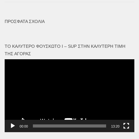
ΠΡΌΣΦΑΤΑ ΣΧΌΛΙΑ
ΤΟ ΚΑΛΎΤΕΡΟ ΦΟΥΣΚΩΤΟ I – SUP ΣΤΗΝ ΚΑΛΎΤΕΡΗ ΤΙΜΉ
ΤΗΣ ΑΓΟΡΆΣ
Πρόγραμμα
Αναπαραγωγής
Βίντεο
00:00
13:20