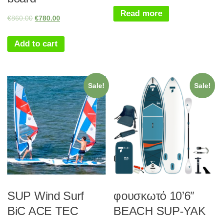
Read more
€
860.00
€
780.00
Add to cart
Sale!
Sale!
SUP Wind Surf
φουσκωτό 10’6″
BiC ACE TEC
BEACH SUP-YAK