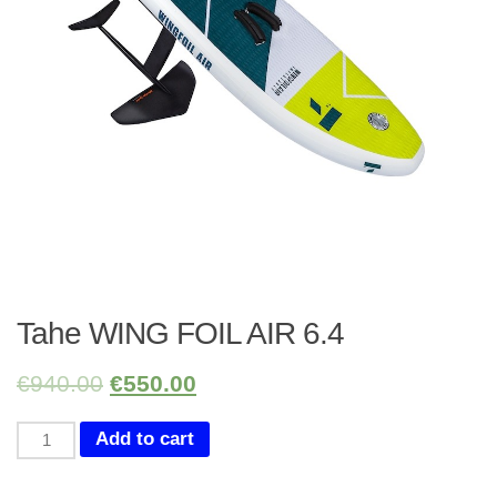
Tahe WING FOIL AIR 6.4
€
940.00
€
550.00
Tahe
Add to cart
WING
FOIL