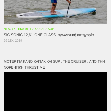
ΝΈΑ
/
ΣΧΕΤΙΚΆ ΜΕ ΤΙΣ ΣΑΝΊΔΕΣ SUP
SIC SONIC 12,6′ ONE CLASS αγωνιστική κατηγορία
26 ΔΕΚ, 2019
ΜΟΤΕΡ ΓΙΑ ΚΑΝΌ ΚΑΓΙΑΚ ΚΑΙ SUP , THE CRUISER , ΑΠΌ ΤΗΝ
ΝΟΡΒΗΓΙΚΉ THRUST ME
Πρόγραμμα
Αναπαραγωγής
Βίντεο