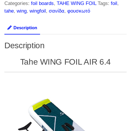
Categories:
foil boards
,
TAHE WING FOIL
Tags:
foil
,
AIR
tahe
,
wing
,
wingfoil
,
σανίδα
,
φουσκωτό
6.4
quantity
Description
Description
Tahe WING FOIL AIR 6.4