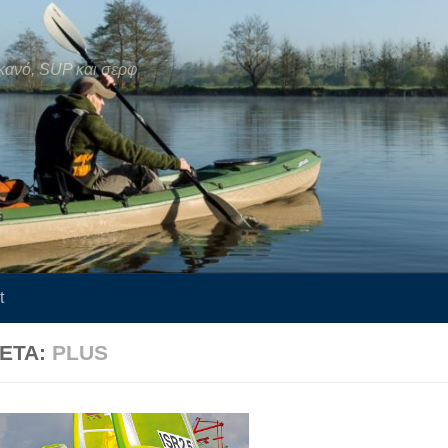
κανό, SUP και σερφ
t
ΚΈΤΑ:
PLUS