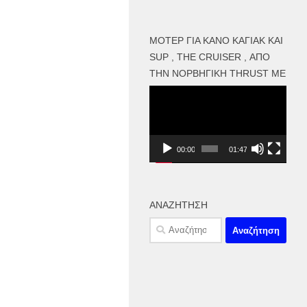
ΜΟΤΕΡ ΓΙΑ ΚΑΝΌ ΚΑΓΙΑΚ ΚΑΙ
SUP , THE CRUISER , ΑΠΌ
ΤΗΝ ΝΟΡΒΗΓΙΚΉ THRUST ME
Πρόγραμμα
Αναπαραγωγής
Βίντεο
00:00
01:47
ΑΝΑΖΉΤΗΣΗ
Αναζήτηση
για: