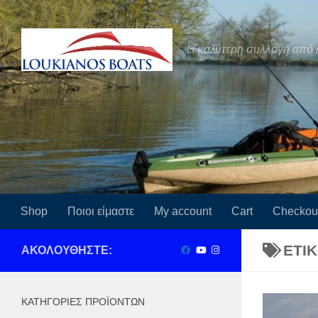
Skip to content
Η καλύτερη συλλογή από 
Shop
Ποιοι είμαστε
My account
Cart
Checkou
ΕΤΙ
ΑΚΟΛΟΥΘΉΣΤΕ:
ΚΑΤΗΓΟΡΊΕΣ ΠΡΟΪΌΝΤΩΝ