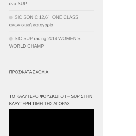
ένα SUP
SIC SONIC 12,6′ ONE CLASS
αγωνιστική κατηγορία
SIC SUP racing 2019 WOMEN’S
WORLD CHAMP
ΠΡΌΣΦΑΤΑ ΣΧΌΛΙΑ
ΤΟ ΚΑΛΎΤΕΡΟ ΦΟΥΣΚΩΤΟ I – SUP ΣΤΗΝ
ΚΑΛΎΤΕΡΗ ΤΙΜΉ ΤΗΣ ΑΓΟΡΆΣ
Πρόγραμμα
Αναπαραγωγής
Βίντεο