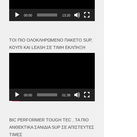
00:00
13:20
ΤΟΙ ΠΙΟ ΟΛΟΚΛΗΡΩΜΈΝΟ ΠΑΚΈΤΟ SUP,
ΚΟΥΠΊ ΚΑΙ LEASH ΣΕ ΤΙΜΉ ΈΚΛΠΗΞΗ
Πρόγραμμα
Αναπαραγωγής
Βίντεο
00:00
01:38
BIC PERFORMER TOUGH TEC , ΤΑ ΠΙΟ
ΑΝΘΕΚΤΙΚΆ ΣΑΝΊΔΙΑ SUP ΣΕ ΑΠΊΣΤΕΥΤΕΣ
ΤΙΜΈΣ