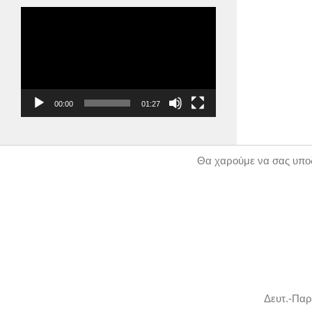
Πρόγραμμα
Αναπαραγωγής
Βίντεο
00:00
01:27
Θα χαρούμε να σας υποδ
Δευτ.-Παρ